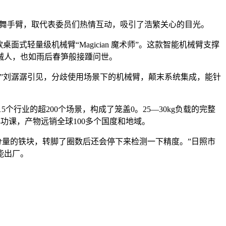
挥舞手臂，取代表委员们热情互动，吸引了浩繁关心的目光。
轻量级机械臂“Magician 魔术师”。这款智能机械臂支撑
械人，也如雨后春笋般接踵问世。
”刘潺潺引见，分歧使用场景下的机械臂，颠末系统集成，能针
业的超200个场景，构成了笼盖0。25—30kg负载的完整
功课，产物远销全球100多个国度和地域。
分量的铁块，转脚了圈数后还会停下来检测一下精度。”日照市
能出厂。