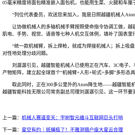
05毫米精度将面包精准嵌入面包机，也能用生菜、火腿和车厘
“列位代表委员，欢送您来加入，我是日照越疆机械人Atom
让协做机械人的多轴机械手臂按照使命指令协调工做，越疆科技冲
肌电、手势、视觉、语音等七种人机交互体例，填补了国表里
“统一款机械臂，拆上焊枪，就成为焊接机械人；拆上吸盘，
对性地处理分歧问题。
刘潺潺引见，越疆智能机械人已使用正在汽车、3C电子、半导体
产物矩阵，建立起全球首个“机械臂+人形+轮式+多脚”多形
取此同时，正在300多公里外的Atom降生地——越疆智能
越疆智能科技无限公司常务副总司理刘潺潺引见，这一环节要
上一篇：
机械人赛道变天：宇树智元缠斗互联网巨头打响
下一篇：
星空有约｜斑斓极了！不雅测猎户座大星云合理