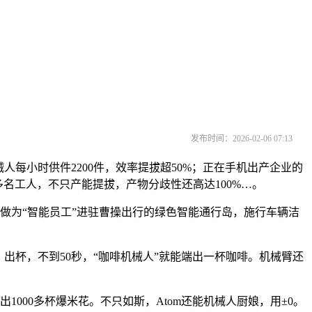
发布时间：2026-02-06 07:13
小时供件2200件，效率提拔超50%；正在手机出产企业的
名工人，不只产能提拔，产物分歧性还高达100%…。
做为“智能员工”进驻曹操出行的绿色智能通行岛，施行车辆洁
杯，不到50秒，“咖啡机械人”就能端出一杯咖啡。机械臂还
000多杯爆米花。不只如斯，Atom还能机械人厨娘，用±0。