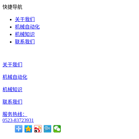
快捷导航
关于我们
机械自动化
机械知识
联系我们
关于我们
机械自动化
机械知识
联系我们
服务热线：
0523-83723931