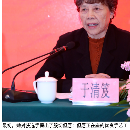
最初，她对获选手提出了殷切但愿：但愿正在座的优良手艺工