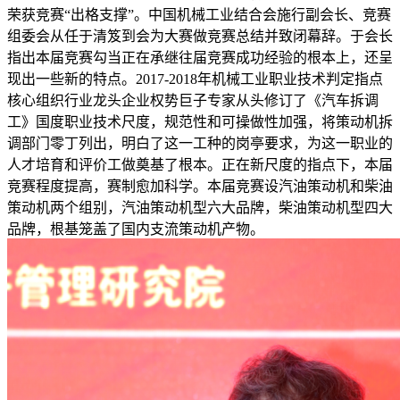
荣获竞赛“出格支撑”。中国机械工业结合会施行副会长、竞赛
组委会从任于清笈到会为大赛做竞赛总结并致闭幕辞。于会长
指出本届竞赛勾当正在承继往届竞赛成功经验的根本上，还呈
现出一些新的特点。2017-2018年机械工业职业技术判定指点
核心组织行业龙头企业权势巨子专家从头修订了《汽车拆调
工》国度职业技术尺度，规范性和可操做性加强，将策动机拆
调部门零丁列出，明白了这一工种的岗亭要求，为这一职业的
人才培育和评价工做奠基了根本。正在新尺度的指点下，本届
竞赛程度提高，赛制愈加科学。本届竞赛设汽油策动机和柴油
策动机两个组别，汽油策动机型六大品牌，柴油策动机型四大
品牌，根基笼盖了国内支流策动机产物。