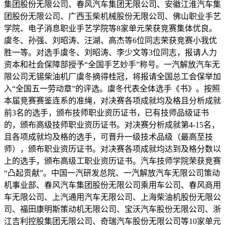
集团股份无限公司、春风汽车集团无限公司、安徽江淮汽车集
团股份无限公司、广西玉柴机械股份无限公司、佛山职业手艺
学院、电子消息职业手艺学院等8家单元荣获竞赛集体优良。
虞冬、孙强、刘昭涛、汪湖、高杰等6位同志荣获竞赛小我优
胜一等。对选手虞冬、刘昭涛、李少文等3位同志，报请人力
资本和社会保障部授予“全国手艺妙手”称号。一汽解放汽车无
限公司无锡柴油机厂虞冬摘得桂冠，将报请全国总工会保举加
入“全国五一劳动章”的评选。虞冬代表全体选手《书》。按照
本届竞赛赛鉴连系的准绳，对决赛各项成就均及格且分析成就
前3名的选手，颁布技师职业资历证书，已有技师品级证书
的，颁布高级技师职业资历证书。对决赛分析成就第4-15名，
且各项成就均及格的选手，可晋升一级技术品级（最高至技
师），颁布职业资历证书。对决赛各项成就均达到及格分数以
上的选手，颁布高级工职业资历证书。汽车技师学院荣获竞赛
“凸起贡献”。中国一汽研发总院、一汽解放汽车无限公司策动
机事业部、春风汽车集团股份无限公司乘用车公司、春风商用
车无限公司、上汽通用汽车无限公司、上海柴油机股份无限公
司、福田康明斯策动机无限公司、宝沃汽车股份无限公司、浙
江吉利控股集团无限公司、奇瑞汽车股份无限公司等10家单元