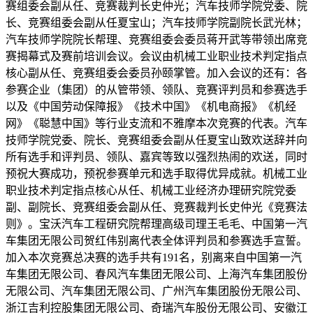
赛组委会副从任、竞赛裁判长史仲光；汽车技师学院党委、院
长、竞赛组委会副从任夏宝山；汽车技师学院副院长武光林；
汽车技师学院院长帮理、竞赛组委会委员蒋开武等带领出席竞
赛揭幕式及赛前培训会议。会议由机械工业职业技术判定指点
核心副从任、竞赛组委会委员孙颐掌管。加入会议的还有：各
参赛企业（集团）的从管带领、领队、竞赛评判员和参赛选手
以及《中国劳动保障报》《技术中国》《机电商报》《机经
网》《聪慧中国》等行业支流和不雅摩本次竞赛的代表。汽车
技师学院党委、院长、竞赛组委会副从任夏宝山致欢送辞并向
所有选手和评判员、领队、嘉宾等致以强烈热闹的欢送，同时
预祝大赛成功，预祝参赛单元和选手取得优异成就。机械工业
职业技术判定指点核心从任、机械工业经济办理研究院党委
副、副院长、竞赛组委会副从任、竞赛裁判长史仲光《竞赛法
则》。宝沃汽车工程研究院帮理高级司理王毛毛、中国第一汽
车集团无限公司贺红伟别离代表全体评判员和参赛选手宣誓。
加入本次竞赛总决赛的选手共有191名，别离来自中国第一汽
车集团无限公司、春风汽车集团无限公司、上海汽车集团股份
无限公司、汽车集团无限公司、广州汽车集团股份无限公司、
浙江吉利控股集团无限公司、奇瑞汽车股份无限公司、安徽江