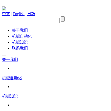
中文
|
English
|
日語
关于我们
机械自动化
机械知识
联系我们
关于我们
机械自动化
机械知识